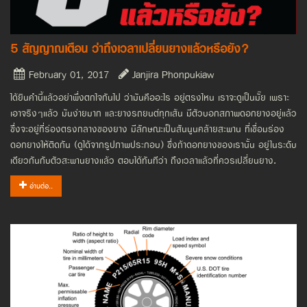
5 สัญญาณเตือน ว่าถึงเวลาเปลี่ยนยางแล้วหรือยัง?
February 01, 2017
Janjira Phonpukiaw
ได้ยินคำนี้แล้วอย่าพึ่งตกใจกันไป ว่ามันคืออะไร อยู่ตรงไหน เราจะดูเป็นมั๊ย เพราะ
เอาจริงๆแล้ว มันง่ายมาก และยางรถยนต์ทุกเส้น มีตัวบอกสภาพดอกยางอยู่แล้ว
ซึ่งจะอยู่ที่ร่องตรงกลางของยาง มีลักษณะเป็นสันนูนคล้ายสะพาน ที่เชื่อมร่อง
ดอกยางให้ติดกัน (ดูได้จากรูปภาพประกอบ) ซึ่งถ้าดอกยางของเรานั้น อยู่ในระดับ
เดียวกันกับตัวสะพานยางแล้ว ตอบได้ทันทีว่า ถึงเวลาแล้วที่ควรเปลี่ยนยาง.
อ่านต่อ..